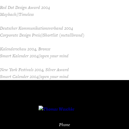
Red Dot Design Award 2004
Maybach//Timeless
Deutscher Kommunikationsverband 2004
Corporate Design Preis//Shortlist (metallbrand)
Kalenderschau 2004, Bronze
Smart Kalender 2004//open your mind
New York Festivals 2004, Silver Award
Smart Calender 2004//open your mind
Phone